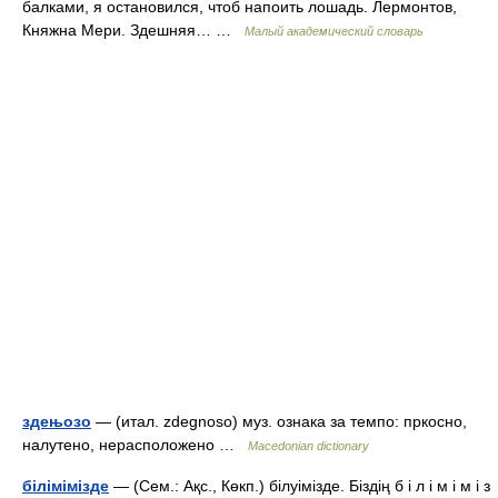
балками, я остановился, чтоб напоить лошадь. Лермонтов,
Княжна Мери. Здешняя… …
Малый академический словарь
здењозо
— (итал. zdegnoso) муз. ознака за темпо: пркосно,
налутено, нерасположено …
Macedonian dictionary
білімімізде
— (Сем.: Ақс., Көкп.) білуімізде. Біздің б і л і м і м і з