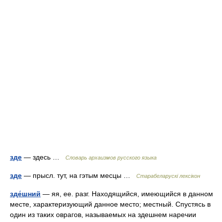
зде
— здесь …
Cловарь архаизмов русского языка
зде
— прысл. тут, на гэтым месцы …
Старабеларускі лексікон
зде́шний
— яя, ее. разг. Находящийся, имеющийся в данном
месте, характеризующий данное место; местный. Спустясь в
один из таких оврагов, называемых на здешнем наречии