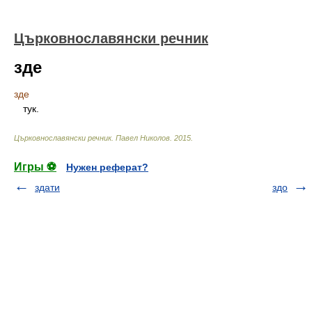
Църковнославянски речник
зде
зде
тук.
Църковнославянски речник
.
Павел Николов
.
2015
.
Игры ⚽
Нужен реферат?
здати
здо