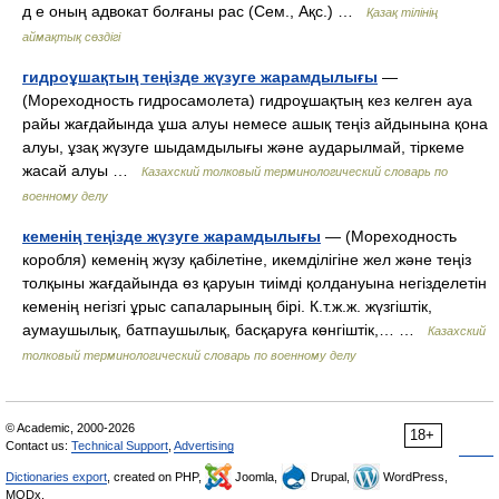
д е оның адвокат болғаны рас (Сем., Ақс.) …
Қазақ тілінің
аймақтық сөздігі
гидроұшақтың теңізде жүзуге жарамдылығы
—
(Мореходность гидросамолета) гидроұшақтың кез келген ауа
райы жағдайында ұша алуы немесе ашық теңіз айдынына қона
алуы, ұзақ жүзуге шыдамдылығы және аударылмай, тіркеме
жасай алуы …
Казахский толковый терминологический словарь по
военному делу
кеменің теңізде жүзуге жарамдылығы
— (Мореходность
коробля) кеменің жүзу қабілетіне, икемділігіне жел және теңіз
толқыны жағдайында өз қаруын тиімді қолдануына негізделетін
кеменің негізгі ұрыс сапаларының бірі. К.т.ж.ж. жүзгіштік,
аумаушылық, батпаушылық, басқаруға көнгіштік,… …
Казахский
толковый терминологический словарь по военному делу
© Academic, 2000-2026
18+
Contact us:
Technical Support
,
Advertising
Dictionaries export
, created on PHP,
Joomla,
Drupal,
WordPress,
MODx.