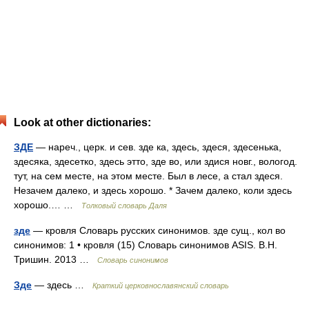
Look at other dictionaries:
ЗДЕ
— нареч., церк. и сев. зде ка, здесь, здеся, здесенька,
здесяка, здесетко, здесь этто, зде во, или здися новг., вологод.
тут, на сем месте, на этом месте. Был в лесе, а стал здеся.
Незачем далеко, и здесь хорошо. * Зачем далеко, коли здесь
хорошо.… …
Толковый словарь Даля
зде
— кровля Словарь русских синонимов. зде сущ., кол во
синонимов: 1 • кровля (15) Словарь синонимов ASIS. В.Н.
Тришин. 2013 …
Словарь синонимов
Зде
— здесь …
Краткий церковнославянский словарь